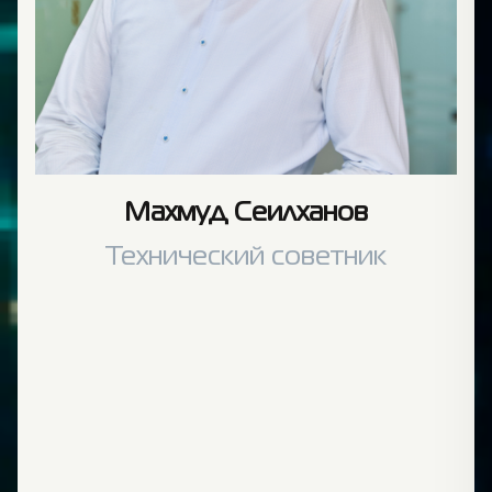
Махмуд Сеилханов
Технический советник